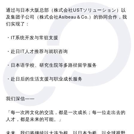
通过与日本大阪总部（株式会社USTソリューション）以
及集团子公司（株式会社Asibeau＆Co.）的协同合作，我
们实现了：
・IT系统开发与常驻支援
・赴日IT人才推荐与就职咨询
・日本语学校、研究生院等多路径留学服务
・赴日后的生活支援与职业成长服务
我们深信——
「每一次跨文化的交流，都是一次成长；每一位走出去的
人才，都是未来的可能。」
未来，我们将继续以大连为根，以日本为桥，以全球视野