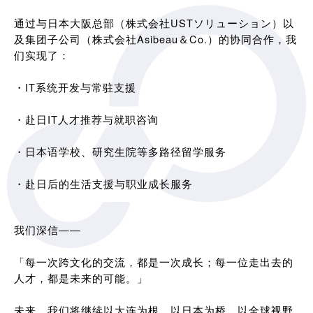
通过与日本大阪总部（株式会社USTソリューション）以
及集团子公司（株式会社Asibeau＆Co.）的协同合作，我
们实现了：
・IT系统开发与常驻支援
・赴日IT人才推荐与就职咨询
・日本语学校、研究生院等多路径留学服务
・赴日后的生活支援与职业成长服务
我们深信——
「每一次跨文化的交流，都是一次成长；每一位走出去的
人才，都是未来的可能。」
未来，我们将继续以大连为根，以日本为桥，以全球视野