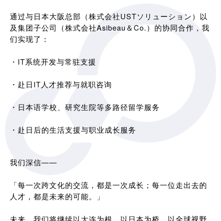
通过与日本大阪总部（株式会社USTソリューション）以
及集团子公司（株式会社Asibeau＆Co.）的协同合作，我
们实现了：
・IT系统开发与常驻支援
・赴日IT人才推荐与就职咨询
・日本语学校、研究生院等多路径留学服务
・赴日后的生活支援与职业成长服务
我们深信——
「每一次跨文化的交流，都是一次成长；每一位走出去的
人才，都是未来的可能。」
未来，我们将继续以大连为根，以日本为桥，以全球视野