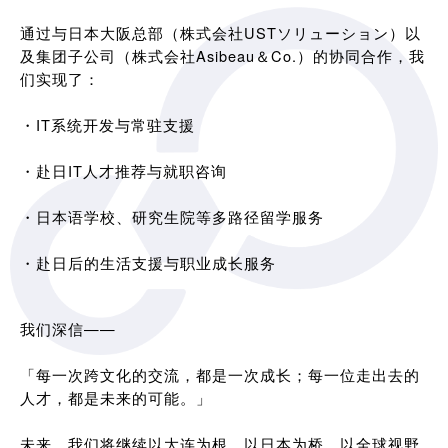
通过与日本大阪总部（株式会社USTソリューション）以
及集团子公司（株式会社Asibeau＆Co.）的协同合作，我
们实现了：
・IT系统开发与常驻支援
・赴日IT人才推荐与就职咨询
・日本语学校、研究生院等多路径留学服务
・赴日后的生活支援与职业成长服务
我们深信——
「每一次跨文化的交流，都是一次成长；每一位走出去的
人才，都是未来的可能。」
未来，我们将继续以大连为根，以日本为桥，以全球视野