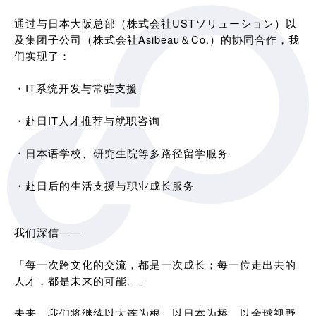
通过与日本大阪总部（株式会社USTソリューション）以
及集团子公司（株式会社Asibeau＆Co.）的协同合作，我
们实现了：
・IT系统开发与常驻支援
・赴日IT人才推荐与就职咨询
・日本语学校、研究生院等多路径留学服务
・赴日后的生活支援与职业成长服务
我们深信——
「每一次跨文化的交流，都是一次成长；每一位走出去的
人才，都是未来的可能。」
未来，我们将继续以大连为根，以日本为桥，以全球视野