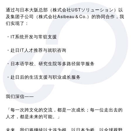
通过与日本大阪总部（株式会社USTソリューション）以
及集团子公司（株式会社Asibeau＆Co.）的协同合作，我
们实现了：
・IT系统开发与常驻支援
・赴日IT人才推荐与就职咨询
・日本语学校、研究生院等多路径留学服务
・赴日后的生活支援与职业成长服务
我们深信——
「每一次跨文化的交流，都是一次成长；每一位走出去的
人才，都是未来的可能。」
未来，我们将继续以大连为根，以日本为桥，以全球视野