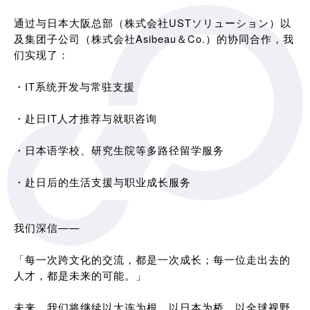
通过与日本大阪总部（株式会社USTソリューション）以
及集团子公司（株式会社Asibeau＆Co.）的协同合作，我
们实现了：
・IT系统开发与常驻支援
・赴日IT人才推荐与就职咨询
・日本语学校、研究生院等多路径留学服务
・赴日后的生活支援与职业成长服务
我们深信——
「每一次跨文化的交流，都是一次成长；每一位走出去的
人才，都是未来的可能。」
未来，我们将继续以大连为根，以日本为桥，以全球视野