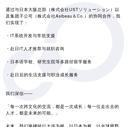
通过与日本大阪总部（株式会社USTソリューション）以
及集团子公司（株式会社Asibeau＆Co.）的协同合作，我
们实现了：
・IT系统开发与常驻支援
・赴日IT人才推荐与就职咨询
・日本语学校、研究生院等多路径留学服务
・赴日后的生活支援与职业成长服务
我们深信——
「每一次跨文化的交流，都是一次成长；每一位走出去的
人才，都是未来的可能。」
未来，我们将继续以大连为根，以日本为桥，以全球视野