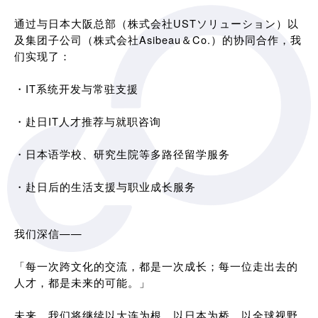
通过与日本大阪总部（株式会社USTソリューション）以
及集团子公司（株式会社Asibeau＆Co.）的协同合作，我
们实现了：
・IT系统开发与常驻支援
・赴日IT人才推荐与就职咨询
・日本语学校、研究生院等多路径留学服务
・赴日后的生活支援与职业成长服务
我们深信——
「每一次跨文化的交流，都是一次成长；每一位走出去的
人才，都是未来的可能。」
未来，我们将继续以大连为根，以日本为桥，以全球视野