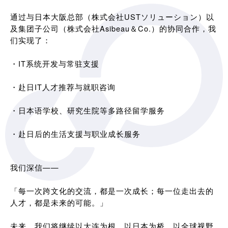
通过与日本大阪总部（株式会社USTソリューション）以
及集团子公司（株式会社Asibeau＆Co.）的协同合作，我
们实现了：
・IT系统开发与常驻支援
・赴日IT人才推荐与就职咨询
・日本语学校、研究生院等多路径留学服务
・赴日后的生活支援与职业成长服务
我们深信——
「每一次跨文化的交流，都是一次成长；每一位走出去的
人才，都是未来的可能。」
未来，我们将继续以大连为根，以日本为桥，以全球视野