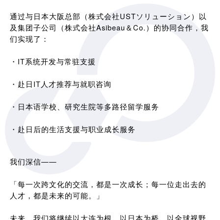
通过与日本大阪总部（株式会社USTソリューション）以
及集团子公司（株式会社Asibeau＆Co.）的协同合作，我
们实现了：
・IT系统开发与常驻支援
・赴日IT人才推荐与就职咨询
・日本语学校、研究生院等多路径留学服务
・赴日后的生活支援与职业成长服务
我们深信——
「每一次跨文化的交流，都是一次成长；每一位走出去的
人才，都是未来的可能。」
未来，我们将继续以大连为根，以日本为桥，以全球视野