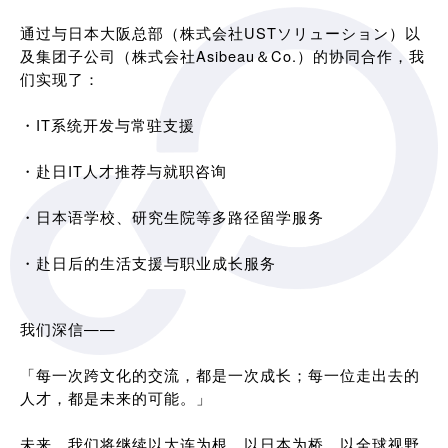
通过与日本大阪总部（株式会社USTソリューション）以
及集团子公司（株式会社Asibeau＆Co.）的协同合作，我
们实现了：
・IT系统开发与常驻支援
・赴日IT人才推荐与就职咨询
・日本语学校、研究生院等多路径留学服务
・赴日后的生活支援与职业成长服务
我们深信——
「每一次跨文化的交流，都是一次成长；每一位走出去的
人才，都是未来的可能。」
未来，我们将继续以大连为根，以日本为桥，以全球视野