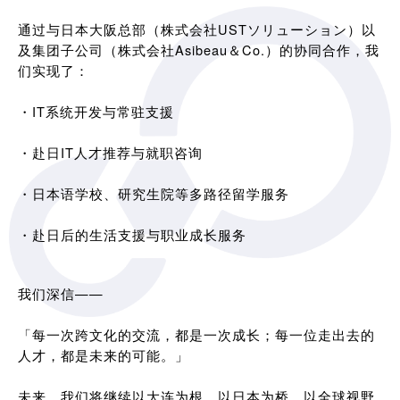
通过与日本大阪总部（株式会社USTソリューション）以
及集团子公司（株式会社Asibeau＆Co.）的协同合作，我
们实现了：
・IT系统开发与常驻支援
・赴日IT人才推荐与就职咨询
・日本语学校、研究生院等多路径留学服务
・赴日后的生活支援与职业成长服务
我们深信——
「每一次跨文化的交流，都是一次成长；每一位走出去的
人才，都是未来的可能。」
未来，我们将继续以大连为根，以日本为桥，以全球视野