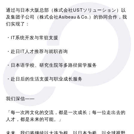
通过与日本大阪总部（株式会社USTソリューション）以
及集团子公司（株式会社Asibeau＆Co.）的协同合作，我
们实现了：
・IT系统开发与常驻支援
・赴日IT人才推荐与就职咨询
・日本语学校、研究生院等多路径留学服务
・赴日后的生活支援与职业成长服务
我们深信——
「每一次跨文化的交流，都是一次成长；每一位走出去的
人才，都是未来的可能。」
未来，我们将继续以大连为根，以日本为桥，以全球视野