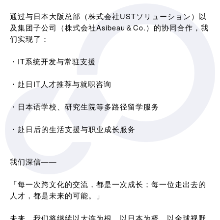
通过与日本大阪总部（株式会社USTソリューション）以
及集团子公司（株式会社Asibeau＆Co.）的协同合作，我
们实现了：
・IT系统开发与常驻支援
・赴日IT人才推荐与就职咨询
・日本语学校、研究生院等多路径留学服务
・赴日后的生活支援与职业成长服务
我们深信——
「每一次跨文化的交流，都是一次成长；每一位走出去的
人才，都是未来的可能。」
未来，我们将继续以大连为根，以日本为桥，以全球视野