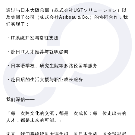
通过与日本大阪总部（株式会社USTソリューション）以
及集团子公司（株式会社Asibeau＆Co.）的协同合作，我
们实现了：
・IT系统开发与常驻支援
・赴日IT人才推荐与就职咨询
・日本语学校、研究生院等多路径留学服务
・赴日后的生活支援与职业成长服务
我们深信——
「每一次跨文化的交流，都是一次成长；每一位走出去的
人才，都是未来的可能。」
未来，我们将继续以大连为根，以日本为桥，以全球视野