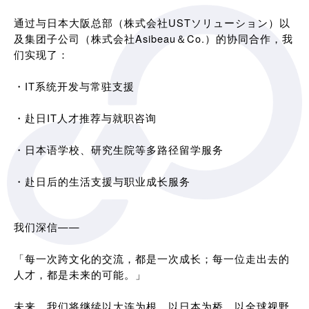
通过与日本大阪总部（株式会社USTソリューション）以
及集团子公司（株式会社Asibeau＆Co.）的协同合作，我
们实现了：
・IT系统开发与常驻支援
・赴日IT人才推荐与就职咨询
・日本语学校、研究生院等多路径留学服务
・赴日后的生活支援与职业成长服务
我们深信——
「每一次跨文化的交流，都是一次成长；每一位走出去的
人才，都是未来的可能。」
未来，我们将继续以大连为根，以日本为桥，以全球视野