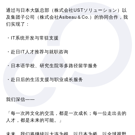
通过与日本大阪总部（株式会社USTソリューション）以
及集团子公司（株式会社Asibeau＆Co.）的协同合作，我
们实现了：
・IT系统开发与常驻支援
・赴日IT人才推荐与就职咨询
・日本语学校、研究生院等多路径留学服务
・赴日后的生活支援与职业成长服务
我们深信——
「每一次跨文化的交流，都是一次成长；每一位走出去的
人才，都是未来的可能。」
未来，我们将继续以大连为根，以日本为桥，以全球视野