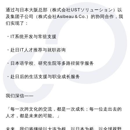
通过与日本大阪总部（株式会社USTソリューション）以
及集团子公司（株式会社Asibeau＆Co.）的协同合作，我
们实现了：
・IT系统开发与常驻支援
・赴日IT人才推荐与就职咨询
・日本语学校、研究生院等多路径留学服务
・赴日后的生活支援与职业成长服务
我们深信——
「每一次跨文化的交流，都是一次成长；每一位走出去的
人才，都是未来的可能。」
未来，我们将继续以大连为根，以日本为桥，以全球视野