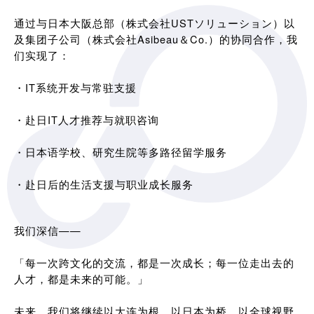
通过与日本大阪总部（株式会社USTソリューション）以
及集团子公司（株式会社Asibeau＆Co.）的协同合作，我
们实现了：
・IT系统开发与常驻支援
・赴日IT人才推荐与就职咨询
・日本语学校、研究生院等多路径留学服务
・赴日后的生活支援与职业成长服务
我们深信——
「每一次跨文化的交流，都是一次成长；每一位走出去的
人才，都是未来的可能。」
未来，我们将继续以大连为根，以日本为桥，以全球视野