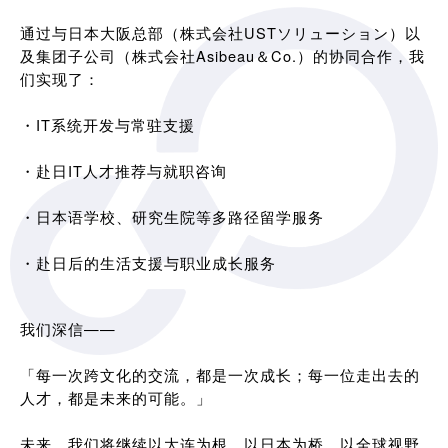
通过与日本大阪总部（株式会社USTソリューション）以
及集团子公司（株式会社Asibeau＆Co.）的协同合作，我
们实现了：
・IT系统开发与常驻支援
・赴日IT人才推荐与就职咨询
・日本语学校、研究生院等多路径留学服务
・赴日后的生活支援与职业成长服务
我们深信——
「每一次跨文化的交流，都是一次成长；每一位走出去的
人才，都是未来的可能。」
未来，我们将继续以大连为根，以日本为桥，以全球视野