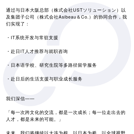
通过与日本大阪总部（株式会社USTソリューション）以
及集团子公司（株式会社Asibeau＆Co.）的协同合作，我
们实现了：
・IT系统开发与常驻支援
・赴日IT人才推荐与就职咨询
・日本语学校、研究生院等多路径留学服务
・赴日后的生活支援与职业成长服务
我们深信——
「每一次跨文化的交流，都是一次成长；每一位走出去的
人才，都是未来的可能。」
未来，我们将继续以大连为根，以日本为桥，以全球视野