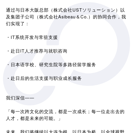
通过与日本大阪总部（株式会社USTソリューション）以
及集团子公司（株式会社Asibeau＆Co.）的协同合作，我
们实现了：
・IT系统开发与常驻支援
・赴日IT人才推荐与就职咨询
・日本语学校、研究生院等多路径留学服务
・赴日后的生活支援与职业成长服务
我们深信——
「每一次跨文化的交流，都是一次成长；每一位走出去的
人才，都是未来的可能。」
未来，我们将继续以大连为根，以日本为桥，以全球视野