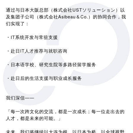
通过与日本大阪总部（株式会社USTソリューション）以
及集团子公司（株式会社Asibeau＆Co.）的协同合作，我
们实现了：
・IT系统开发与常驻支援
・赴日IT人才推荐与就职咨询
・日本语学校、研究生院等多路径留学服务
・赴日后的生活支援与职业成长服务
我们深信——
「每一次跨文化的交流，都是一次成长；每一位走出去的
人才，都是未来的可能。」
未来，我们将继续以大连为根，以日本为桥，以全球视野