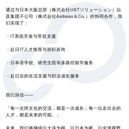
通过与日本大阪总部（株式会社USTソリューション）以
及集团子公司（株式会社Asibeau＆Co.）的协同合作，我
们实现了：
・IT系统开发与常驻支援
・赴日IT人才推荐与就职咨询
・日本语学校、研究生院等多路径留学服务
・赴日后的生活支援与职业成长服务
我们深信——
「每一次跨文化的交流，都是一次成长；每一位走出去的
人才，都是未来的可能。」
未来，我们将继续以大连为根，以日本为桥，以全球视野