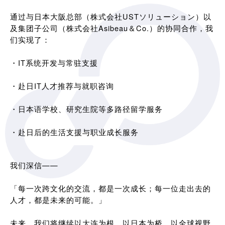
通过与日本大阪总部（株式会社USTソリューション）以
及集团子公司（株式会社Asibeau＆Co.）的协同合作，我
们实现了：
・IT系统开发与常驻支援
・赴日IT人才推荐与就职咨询
・日本语学校、研究生院等多路径留学服务
・赴日后的生活支援与职业成长服务
我们深信——
「每一次跨文化的交流，都是一次成长；每一位走出去的
人才，都是未来的可能。」
未来，我们将继续以大连为根，以日本为桥，以全球视野