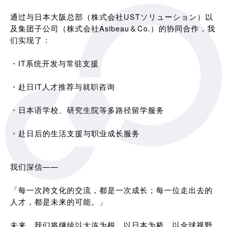
通过与日本大阪总部（株式会社USTソリューション）以
及集团子公司（株式会社Asibeau＆Co.）的协同合作，我
们实现了：
・IT系统开发与常驻支援
・赴日IT人才推荐与就职咨询
・日本语学校、研究生院等多路径留学服务
・赴日后的生活支援与职业成长服务
我们深信——
「每一次跨文化的交流，都是一次成长；每一位走出去的
人才，都是未来的可能。」
未来，我们将继续以大连为根，以日本为桥，以全球视野