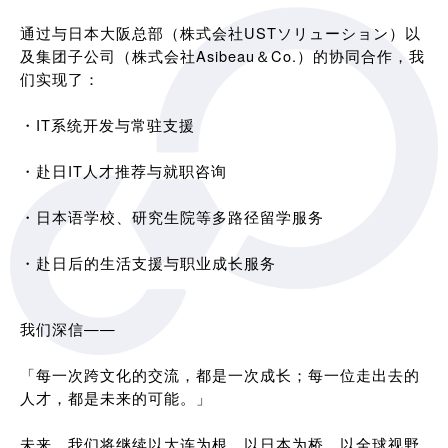
通过与日本大阪总部（株式会社USTソリューション）以
及集团子公司（株式会社Asibeau＆Co.）的协同合作，我
们实现了：
・IT系统开发与常驻支援
・赴日IT人才推荐与就职咨询
・日本语学校、研究生院等多路径留学服务
・赴日后的生活支援与职业成长服务
我们深信——
「每一次跨文化的交流，都是一次成长；每一位走出去的
人才，都是未来的可能。」
未来，我们将继续以大连为根，以日本为桥，以全球视野