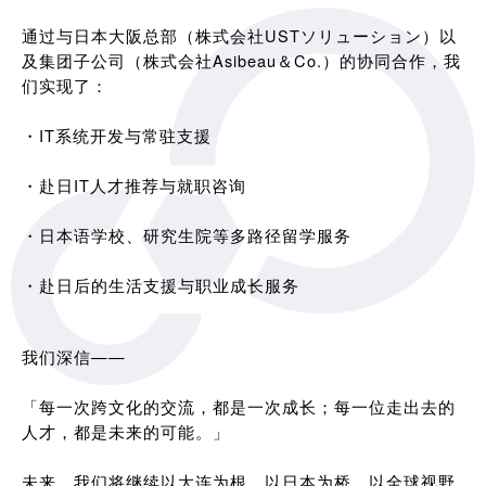
通过与日本大阪总部（株式会社USTソリューション）以
及集团子公司（株式会社Asibeau＆Co.）的协同合作，我
们实现了：
・IT系统开发与常驻支援
・赴日IT人才推荐与就职咨询
・日本语学校、研究生院等多路径留学服务
・赴日后的生活支援与职业成长服务
我们深信——
「每一次跨文化的交流，都是一次成长；每一位走出去的
人才，都是未来的可能。」
未来，我们将继续以大连为根，以日本为桥，以全球视野