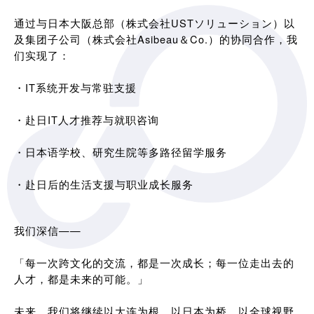
通过与日本大阪总部（株式会社USTソリューション）以
及集团子公司（株式会社Asibeau＆Co.）的协同合作，我
们实现了：
・IT系统开发与常驻支援
・赴日IT人才推荐与就职咨询
・日本语学校、研究生院等多路径留学服务
・赴日后的生活支援与职业成长服务
我们深信——
「每一次跨文化的交流，都是一次成长；每一位走出去的
人才，都是未来的可能。」
未来，我们将继续以大连为根，以日本为桥，以全球视野