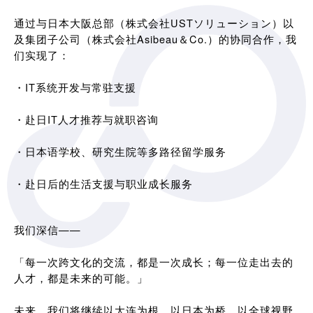
通过与日本大阪总部（株式会社USTソリューション）以
及集团子公司（株式会社Asibeau＆Co.）的协同合作，我
们实现了：
・IT系统开发与常驻支援
・赴日IT人才推荐与就职咨询
・日本语学校、研究生院等多路径留学服务
・赴日后的生活支援与职业成长服务
我们深信——
「每一次跨文化的交流，都是一次成长；每一位走出去的
人才，都是未来的可能。」
未来，我们将继续以大连为根，以日本为桥，以全球视野