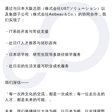
通过与日本大阪总部（株式会社USTソリューション）以
及集团子公司（株式会社Asibeau＆Co.）的协同合作，我
们实现了：
・IT系统开发与常驻支援
・赴日IT人才推荐与就职咨询
・日本语学校、研究生院等多路径留学服务
・赴日后的生活支援与职业成长服务
我们深信——
「每一次跨文化的交流，都是一次成长；每一位走出去的
人才，都是未来的可能。」
未来，我们将继续以大连为根，以日本为桥，以全球视野