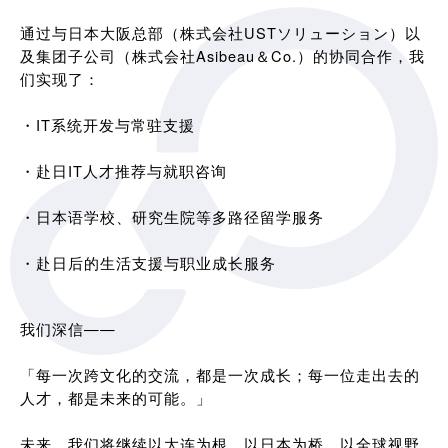
通过与日本大阪总部（株式会社USTソリューション）以
及集团子公司（株式会社Asibeau＆Co.）的协同合作，我
们实现了：
・IT系统开发与常驻支援
・赴日IT人才推荐与就职咨询
・日本语学校、研究生院等多路径留学服务
・赴日后的生活支援与职业成长服务
我们深信——
「每一次跨文化的交流，都是一次成长；每一位走出去的
人才，都是未来的可能。」
未来，我们将继续以大连为根，以日本为桥，以全球视野