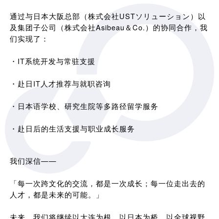
通过与日本大阪总部（株式会社USTソリューション）以
及集团子公司（株式会社Asibeau＆Co.）的协同合作，我
们实现了：
・IT系统开发与常驻支援
・赴日IT人才推荐与就职咨询
・日本语学校、研究生院等多路径留学服务
・赴日后的生活支援与职业成长服务
我们深信——
「每一次跨文化的交流，都是一次成长；每一位走出去的
人才，都是未来的可能。」
未来，我们将继续以大连为根，以日本为桥，以全球视野