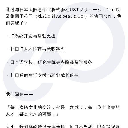
通过与日本大阪总部（株式会社USTソリューション）以
及集团子公司（株式会社Asibeau＆Co.）的协同合作，我
们实现了：
・IT系统开发与常驻支援
・赴日IT人才推荐与就职咨询
・日本语学校、研究生院等多路径留学服务
・赴日后的生活支援与职业成长服务
我们深信——
「每一次跨文化的交流，都是一次成长；每一位走出去的
人才，都是未来的可能。」
未来，我们将继续以大连为根，以日本为桥，以全球视野