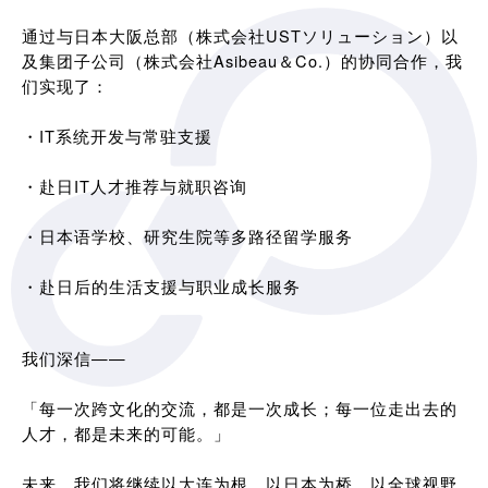
通过与日本大阪总部（株式会社USTソリューション）以
及集团子公司（株式会社Asibeau＆Co.）的协同合作，我
们实现了：
・IT系统开发与常驻支援
・赴日IT人才推荐与就职咨询
・日本语学校、研究生院等多路径留学服务
・赴日后的生活支援与职业成长服务
我们深信——
「每一次跨文化的交流，都是一次成长；每一位走出去的
人才，都是未来的可能。」
未来，我们将继续以大连为根，以日本为桥，以全球视野