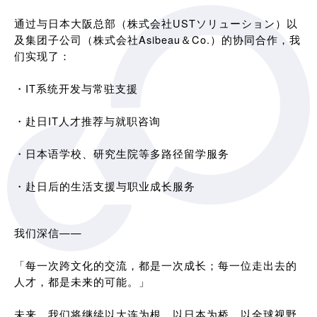
通过与日本大阪总部（株式会社USTソリューション）以
及集团子公司（株式会社Asibeau＆Co.）的协同合作，我
们实现了：
・IT系统开发与常驻支援
・赴日IT人才推荐与就职咨询
・日本语学校、研究生院等多路径留学服务
・赴日后的生活支援与职业成长服务
我们深信——
「每一次跨文化的交流，都是一次成长；每一位走出去的
人才，都是未来的可能。」
未来，我们将继续以大连为根，以日本为桥，以全球视野