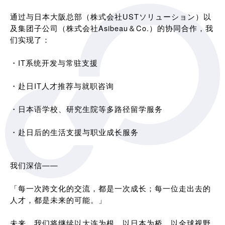
通过与日本大阪总部（株式会社USTソリューション）以
及集团子公司（株式会社Asibeau＆Co.）的协同合作，我
们实现了：
・IT系统开发与常驻支援
・赴日IT人才推荐与就职咨询
・日本语学校、研究生院等多路径留学服务
・赴日后的生活支援与职业成长服务
我们深信——
「每一次跨文化的交流，都是一次成长；每一位走出去的
人才，都是未来的可能。」
未来，我们将继续以大连为根，以日本为桥，以全球视野