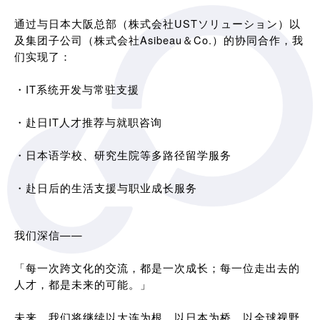
通过与日本大阪总部（株式会社USTソリューション）以
及集团子公司（株式会社Asibeau＆Co.）的协同合作，我
们实现了：
・IT系统开发与常驻支援
・赴日IT人才推荐与就职咨询
・日本语学校、研究生院等多路径留学服务
・赴日后的生活支援与职业成长服务
我们深信——
「每一次跨文化的交流，都是一次成长；每一位走出去的
人才，都是未来的可能。」
未来，我们将继续以大连为根，以日本为桥，以全球视野