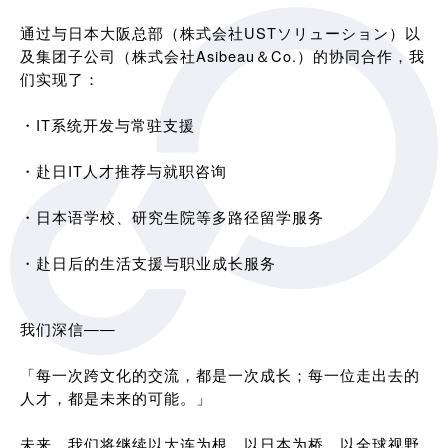
通过与日本大阪总部（株式会社USTソリューション）以
及集团子公司（株式会社Asibeau＆Co.）的协同合作，我
们实现了：
・IT系统开发与常驻支援
・赴日IT人才推荐与就职咨询
・日本语学校、研究生院等多路径留学服务
・赴日后的生活支援与职业成长服务
我们深信——
「每一次跨文化的交流，都是一次成长；每一位走出去的
人才，都是未来的可能。」
未来，我们将继续以大连为根，以日本为桥，以全球视野