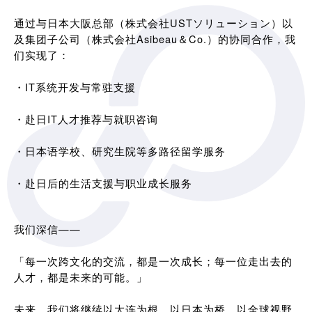
通过与日本大阪总部（株式会社USTソリューション）以
及集团子公司（株式会社Asibeau＆Co.）的协同合作，我
们实现了：
・IT系统开发与常驻支援
・赴日IT人才推荐与就职咨询
・日本语学校、研究生院等多路径留学服务
・赴日后的生活支援与职业成长服务
我们深信——
「每一次跨文化的交流，都是一次成长；每一位走出去的
人才，都是未来的可能。」
未来，我们将继续以大连为根，以日本为桥，以全球视野