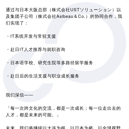
通过与日本大阪总部（株式会社USTソリューション）以
及集团子公司（株式会社Asibeau＆Co.）的协同合作，我
们实现了：
・IT系统开发与常驻支援
・赴日IT人才推荐与就职咨询
・日本语学校、研究生院等多路径留学服务
・赴日后的生活支援与职业成长服务
我们深信——
「每一次跨文化的交流，都是一次成长；每一位走出去的
人才，都是未来的可能。」
未来，我们将继续以大连为根，以日本为桥，以全球视野