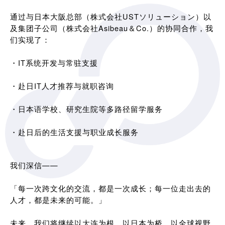
通过与日本大阪总部（株式会社USTソリューション）以
及集团子公司（株式会社Asibeau＆Co.）的协同合作，我
们实现了：
・IT系统开发与常驻支援
・赴日IT人才推荐与就职咨询
・日本语学校、研究生院等多路径留学服务
・赴日后的生活支援与职业成长服务
我们深信——
「每一次跨文化的交流，都是一次成长；每一位走出去的
人才，都是未来的可能。」
未来，我们将继续以大连为根，以日本为桥，以全球视野