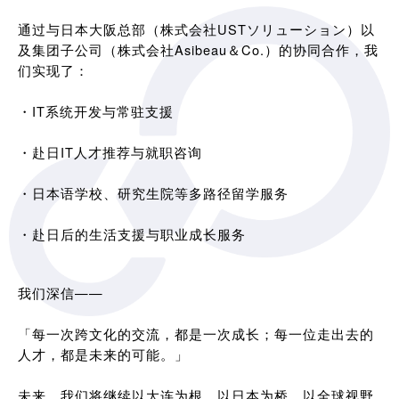
通过与日本大阪总部（株式会社USTソリューション）以
及集团子公司（株式会社Asibeau＆Co.）的协同合作，我
们实现了：
・IT系统开发与常驻支援
・赴日IT人才推荐与就职咨询
・日本语学校、研究生院等多路径留学服务
・赴日后的生活支援与职业成长服务
我们深信——
「每一次跨文化的交流，都是一次成长；每一位走出去的
人才，都是未来的可能。」
未来，我们将继续以大连为根，以日本为桥，以全球视野