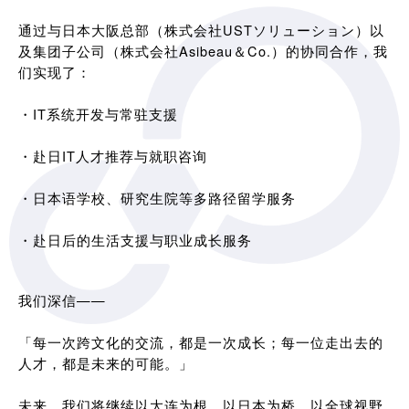
通过与日本大阪总部（株式会社USTソリューション）以
及集团子公司（株式会社Asibeau＆Co.）的协同合作，我
们实现了：
・IT系统开发与常驻支援
・赴日IT人才推荐与就职咨询
・日本语学校、研究生院等多路径留学服务
・赴日后的生活支援与职业成长服务
我们深信——
「每一次跨文化的交流，都是一次成长；每一位走出去的
人才，都是未来的可能。」
未来，我们将继续以大连为根，以日本为桥，以全球视野