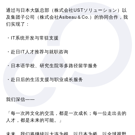
通过与日本大阪总部（株式会社USTソリューション）以
及集团子公司（株式会社Asibeau＆Co.）的协同合作，我
们实现了：
・IT系统开发与常驻支援
・赴日IT人才推荐与就职咨询
・日本语学校、研究生院等多路径留学服务
・赴日后的生活支援与职业成长服务
我们深信——
「每一次跨文化的交流，都是一次成长；每一位走出去的
人才，都是未来的可能。」
未来，我们将继续以大连为根，以日本为桥，以全球视野