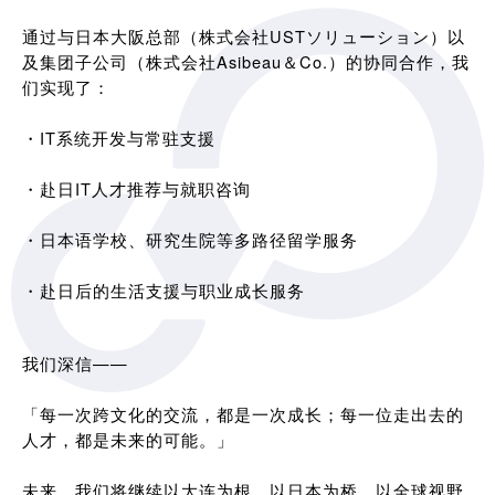
通过与日本大阪总部（株式会社USTソリューション）以
及集团子公司（株式会社Asibeau＆Co.）的协同合作，我
们实现了：
・IT系统开发与常驻支援
・赴日IT人才推荐与就职咨询
・日本语学校、研究生院等多路径留学服务
・赴日后的生活支援与职业成长服务
我们深信——
「每一次跨文化的交流，都是一次成长；每一位走出去的
人才，都是未来的可能。」
未来，我们将继续以大连为根，以日本为桥，以全球视野