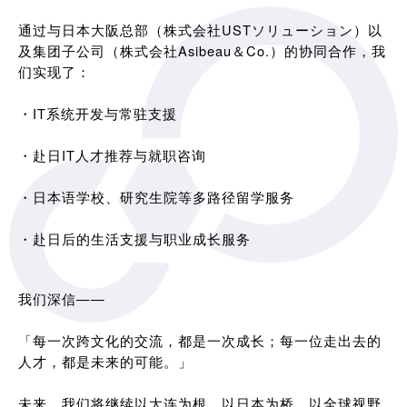
通过与日本大阪总部（株式会社USTソリューション）以
及集团子公司（株式会社Asibeau＆Co.）的协同合作，我
们实现了：
・IT系统开发与常驻支援
・赴日IT人才推荐与就职咨询
・日本语学校、研究生院等多路径留学服务
・赴日后的生活支援与职业成长服务
我们深信——
「每一次跨文化的交流，都是一次成长；每一位走出去的
人才，都是未来的可能。」
未来，我们将继续以大连为根，以日本为桥，以全球视野