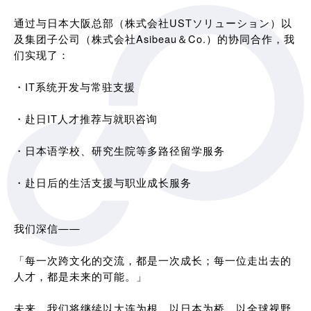
通过与日本大阪总部（株式会社USTソリューション）以
及集团子公司（株式会社Asibeau＆Co.）的协同合作，我
们实现了：
・IT系统开发与常驻支援
・赴日IT人才推荐与就职咨询
・日本语学校、研究生院等多路径留学服务
・赴日后的生活支援与职业成长服务
我们深信——
「每一次跨文化的交流，都是一次成长；每一位走出去的
人才，都是未来的可能。」
未来，我们将继续以大连为根，以日本为桥，以全球视野