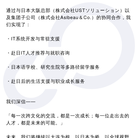
通过与日本大阪总部（株式会社USTソリューション）以
及集团子公司（株式会社Asibeau＆Co.）的协同合作，我
们实现了：
・IT系统开发与常驻支援
・赴日IT人才推荐与就职咨询
・日本语学校、研究生院等多路径留学服务
・赴日后的生活支援与职业成长服务
我们深信——
「每一次跨文化的交流，都是一次成长；每一位走出去的
人才，都是未来的可能。」
未来，我们将继续以大连为根，以日本为桥，以全球视野